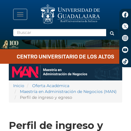
Pasar
al
contenido
Toggle
principal
navigation
Buscar
Buscar
CENTRO UNIVERSITARIO DE LOS ALTOS
Inicio
Oferta Académica
Maestría en Administración de Negocios (MAN)
Perfil de ingreso y egreso
Perfil de ingreso y