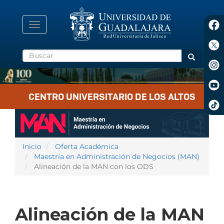
Pasar
al
contenido
Toggle
principal
navigation
Buscar
Buscar
CENTRO UNIVERSITARIO DE LOS ALTOS
Inicio
Oferta Académica
Maestría en Administración de Negocios (MAN)
Alineación de la MAN con los ODS
Alineación de la MAN