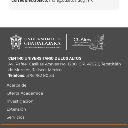
Correo Electrónico:
man@cualtos.udg.mx
CENTRO UNIVERSITARIO DE LOS ALTOS
Av. Rafael Casillas Aceves No. 1200, C.P. 47620, Tepatitlán
de Morelos, Jalisco, México.
Teléfono:
378 782 80 33
Acerca de
Menú
Oferta Académica
principal
Investigación
Extensión
Servicios