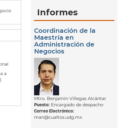
Informes
gocio
Coordinación de la
Maestría en
Administración de
Negocios
ional
ta a
)
Mtro. Benjamín Villegas Alcántar
Puesto:
Encargado de despacho
Correo Electrónico:
man@cualtos.udg.mx