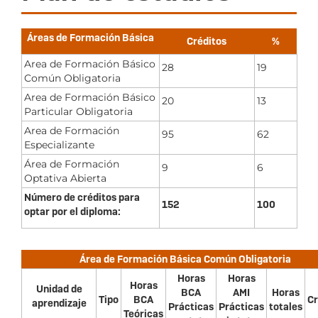
Áreas de Formación Básica
Créditos
%
Area de Formación Básico
28
19
Común Obligatoria
Area de Formación Básico
20
13
Particular Obligatoria
Area de Formación
95
62
Especializante
Área de Formación
9
6
Optativa Abierta
Número de créditos para
152
100
optar por el diploma:
Área de Formación Básica Común Obligatoria
Horas
Horas
Horas
Unidad de
BCA
AMI
Horas
Tipo
BCA
Cr
aprendizaje
Prácticas
Prácticas
totales
Teóricas