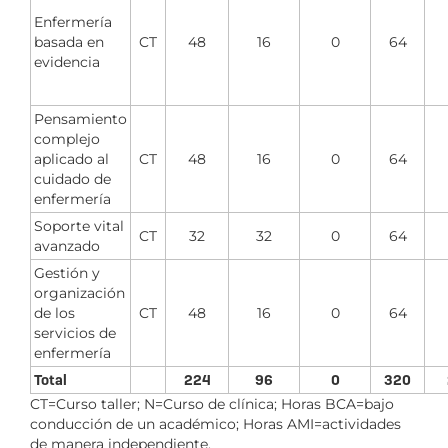
Enfermería
basada en
CT
48
16
0
64
evidencia
Pensamiento
complejo
aplicado al
CT
48
16
0
64
cuidado de
enfermería
Soporte vital
CT
32
32
0
64
avanzado
Gestión y
organización
de los
CT
48
16
0
64
servicios de
enfermería
Total
224
96
0
320
CT=Curso taller; N=Curso de clínica; Horas BCA=bajo
conducción de un académico; Horas AMI=actividades
de manera independiente.