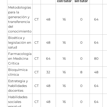
con tutor
sin tutor
Metodologías
para la
generación y
CT
48
16
0
64
transferencia
del
conocimiento
Bioética y
legislación en
CT
48
16
0
64
salud
Farmacología
en Medicina
CT
64
16
0
80
Crítica
Bioquímica
CT
32
16
8
48
clínica
Estrategia y
habilidades
CT
48
16
0
64
docentes
Habilidades
sociales
CT
48
16
0
64
ensalud