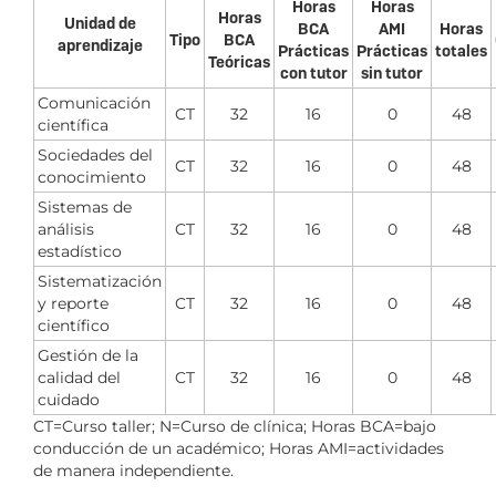
Horas
Horas
Horas
Unidad de
BCA
AMI
Horas
Tipo
BCA
aprendizaje
Prácticas
Prácticas
totales
Teóricas
con tutor
sin tutor
Comunicación
CT
32
16
0
48
científica
Sociedades del
CT
32
16
0
48
conocimiento
Sistemas de
análisis
CT
32
16
0
48
estadístico
Sistematización
y reporte
CT
32
16
0
48
científico
Gestión de la
calidad del
CT
32
16
0
48
cuidado
CT=Curso taller; N=Curso de clínica; Horas BCA=bajo
conducción de un académico; Horas AMI=actividades
de manera independiente.