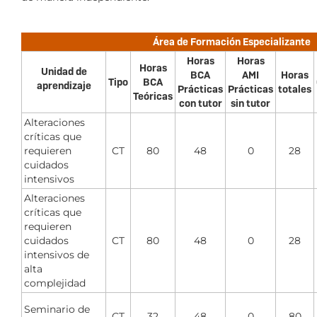
Área de Formación Especializante
Horas
Horas
Horas
Unidad de
BCA
AMI
Horas
Tipo
BCA
aprendizaje
Prácticas
Prácticas
totales
Teóricas
con tutor
sin tutor
Alteraciones
críticas que
requieren
CT
80
48
0
28
cuidados
intensivos
Alteraciones
críticas que
requieren
cuidados
CT
80
48
0
28
intensivos de
alta
complejidad
Seminario de
CT
32
48
0
80