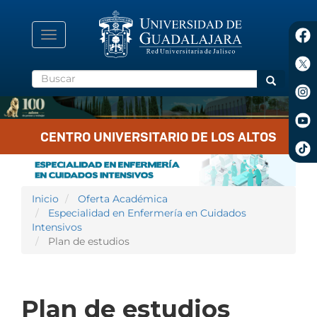
Pasar
al
contenido
Toggle
principal
navigation
Buscar
Buscar
CENTRO UNIVERSITARIO DE LOS ALTOS
Inicio
Oferta Académica
Especialidad en Enfermería en Cuidados
Intensivos
Plan de estudios
Plan de estudios