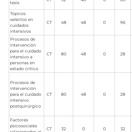
tesis
Tópicos
selectos en
CT
48
48
0
96
cuidados
intensivos
Procesos de
intervención
para el cuidado
CT
80
48
0
28
intensivo a
personas en
estado crítico
Procesos de
intervención
para el cuidado
CT
80
48
0
28
intensivo
postquirúrgico
Factores
psicosociales
CT
32
0
0
32
relacionados al