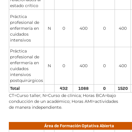
estado crítico
Práctica
profesional de
enfermería en
N
0
400
0
400
cuidados
intensivos
Práctica
profesional de
enfermería en
N
0
400
0
400
cuidados
intensivos
postquirúrgicos
Total
432
1088
0
1520
CT=Curso taller; N=Curso de clínica; Horas BCA=bajo
conducción de un académico; Horas AMI=actividades
de manera independiente.
Área de Formación Optativa Abierta