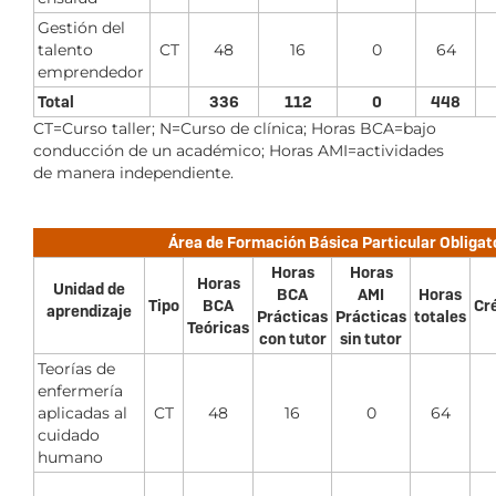
Gestión del
talento
CT
48
16
0
64
emprendedor
Total
336
112
0
448
CT=Curso taller; N=Curso de clínica; Horas BCA=bajo
conducción de un académico; Horas AMI=actividades
de manera independiente.
Área de Formación Básica Particular Obligat
Horas
Horas
Horas
Unidad de
BCA
AMI
Horas
Tipo
BCA
Cr
aprendizaje
Prácticas
Prácticas
totales
Teóricas
con tutor
sin tutor
Teorías de
enfermería
aplicadas al
CT
48
16
0
64
cuidado
humano