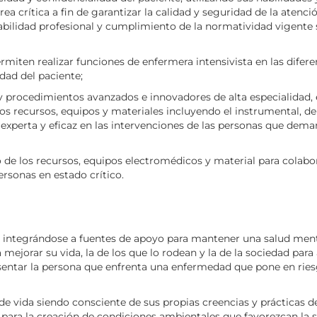
ea crítica a fin de garantizar la calidad y seguridad de la atenci
abilidad profesional y cumplimiento de la normatividad vigente
ermiten realizar funciones de enfermera intensivista en las difere
dad del paciente;
s y procedimientos avanzados e innovadores de alta especialidad,
s recursos, equipos y materiales incluyendo el instrumental, de
 experta y eficaz en las intervenciones de las personas que dem
e los recursos, equipos electromédicos y material para colabo
ersonas en estado crítico.
l, integrándose a fuentes de apoyo para mantener una salud ment
 mejorar su vida, la de los que lo rodean y la de la sociedad para
entar la persona que enfrenta una enfermedad que pone en rie
e vida siendo consciente de sus propias creencias y prácticas d
 para la creación de condiciones ambientales que favorezcan la s