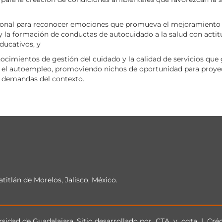
cional para reconocer emociones que promueva el mejoramiento 
o y la formación de conductas de autocuidado a la salud con acti
ducativos, y
cimientos de gestión del cuidado y la calidad de servicios que
a el autoempleo, promoviendo nichos de oportunidad para proye
as demandas del contexto.
atitlán de Morelos, Jalisco, México.
sidad de Guadalajara. Sitio desarrollado por
CTA
y
cgta
|
Créd