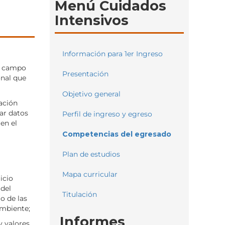
Menú Cuidados
Intensivos
Información para 1er Ingreso
 y campo
Presentación
onal que
Objetivo general
ación
zar datos
Perfil de ingreso y egreso
en el
Competencias del egresado
Plan de estudios
Mapa curricular
icio
del
Titulación
o de las
ambiente;
Informes
y valores