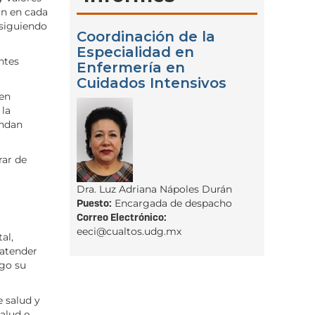
ón en cada
 siguiendo
Coordinación de la
Especialidad en
ntes
Enfermería en
Cuidados Intensivos
 en
 la
andan
rar de
Dra. Luz Adriana Nápoles Durán
Puesto:
Encargada de despacho
Correo Electrónico:
eeci@cualtos.udg.mx
al,
 atender
sgo su
e salud y
alud e