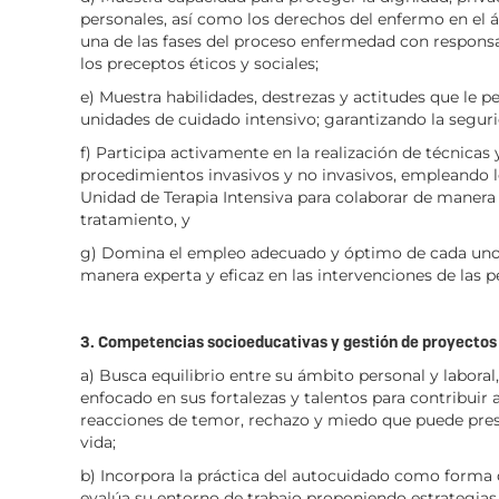
personales, así como los derechos del enfermo en el ár
una de las fases del proceso enfermedad con respons
los preceptos éticos y sociales;
e) Muestra habilidades, destrezas y actitudes que le p
unidades de cuidado intensivo; garantizando la seguri
f) Participa activamente en la realización de técnica
procedimientos invasivos y no invasivos, empleando lo
Unidad de Terapia Intensiva para colaborar de manera
tratamiento, y
g) Domina el empleo adecuado y óptimo de cada uno d
manera experta y eficaz en las intervenciones de las p
3. Competencias socioeducativas y gestión de proyectos
a) Busca equilibrio entre su ámbito personal y labora
enfocado en sus fortalezas y talentos para contribuir a
reacciones de temor, rechazo y miedo que puede pres
vida;
b) Incorpora la práctica del autocuidado como forma d
evalúa su entorno de trabajo proponiendo estrategias