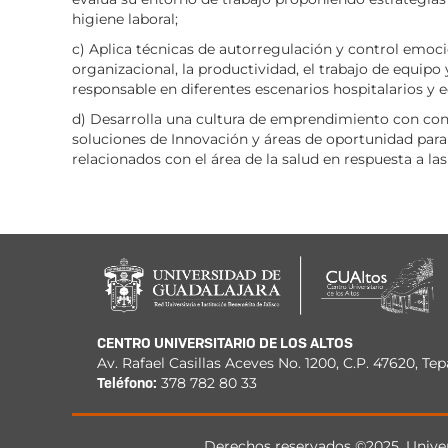
higiene laboral;
c) Aplica técnicas de autorregulación y control emo
organizacional, la productividad, el trabajo de equip
responsable en diferentes escenarios hospitalarios y e
d) Desarrolla una cultura de emprendimiento con cono
soluciones de Innovación y áreas de oportunidad par
relacionados con el área de la salud en respuesta a l
CENTRO UNIVERSITARIO DE LOS ALTOS
Av. Rafael Casillas Aceves No. 1200, C.P. 47620, Tep
Teléfono:
378 782 80 33
Derechos
Derechos reservados ©2025. Univer