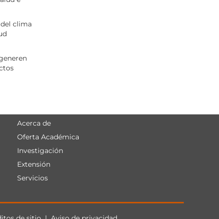
del clima
tud
 generen
ctos
Acerca de
Menú
Oferta Académica
principal
Investigación
Extensión
Servicios
itos de sitio
|
Aviso de privacidad