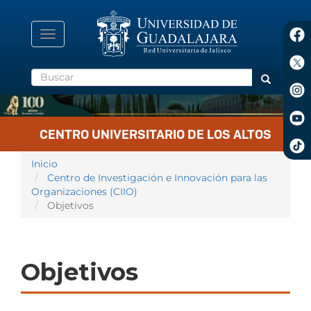
Pasar
al
contenido
Toggle
principal
navigation
Buscar
Buscar
CENTRO UNIVERSITARIO DE LOS ALTOS
Inicio
Centro de Investigación e Innovación para las
Organizaciones (CIIO)
Objetivos
Objetivos