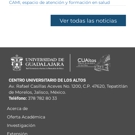
CAMI, espacio de atención y formación en salud
Ver todas las noticias
CENTRO UNIVERSITARIO DE LOS ALTOS
Av. Rafael Casillas Aceves No. 1200, C.P. 47620, Tepatitlán
de Morelos, Jalisco, México.
Teléfono:
378 782 80 33
Acerca de
Menú
Oferta Académica
principal
Investigación
Extensión