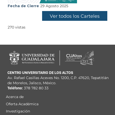
Fecha de Cierre
29 Agosto 2025
Ver todos los Carteles
270
vistas
CENTRO UNIVERSITARIO DE LOS ALTOS
Av. Rafael Casillas Aceves No. 1200, C.P. 47620, Tepatitlán
de Morelos, Jalisco, México.
Teléfono:
378 782 80 33
Acerca de
Menú
Oferta Académica
principal
Investigación